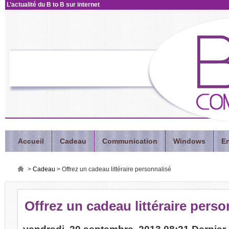
L’actualité
du B to B sur internet
Accueil
Cadeau
Communication
Windows
En
>
Cadeau
>
Offrez un cadeau littéraire personnalisé
Offrez
un cadeau littéraire perso