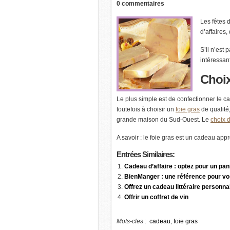
0 commentaires
Les fêtes 
d’affaires,
S’il n’est
intéressan
Choi
Le plus simple est de confectionner le 
toutefois à choisir un
foie gras
de qualité
grande maison du Sud-Ouest. Le
choix d
A savoir : le foie gras est un cadeau app
Entrées
Similaires:
Cadeau d’affaire : optez pour un pan
BienManger : une référence pour vo
Offrez un cadeau littéraire personna
Offrir un coffret de vin
Mots-cles :
cadeau
,
foie gras