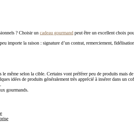
ssionnels ? Choisir un
cadeau gourmand
peut être un excellent choix pou
 peu importe la raison : signature d’un contrat, remerciement, fidélisati
as le même selon la cible. Certains vont préférer peu de produits mais de
uelques idées de produits généralement très apprécié à insérer dans un c
.
deaux gourmands.
ce
prise