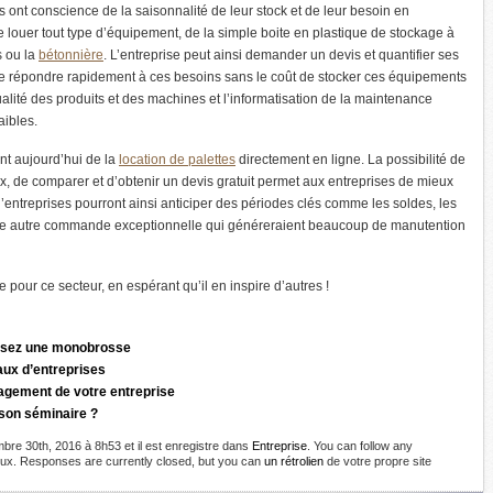
s ont conscience de la saisonnalité de leur stock et de leur besoin en
e louer tout type d’équipement, de la simple boite en plastique de stockage à
s ou la
bétonnière
. L’entreprise peut ainsi demander un devis et quantifier ses
e répondre rapidement à ces besoins sans le coût de stocker ces équipements
ualité des produits et des machines et l’informatisation de la maintenance
aibles.
t aujourd’hui de la
location de palettes
directement en ligne. La possibilité de
ix, de comparer et d’obtenir un devis gratuit permet aux entreprises de mieux
 d’entreprises pourront ainsi anticiper des périodes clés comme les soldes, les
oute autre commande exceptionnelle qui généreraient beaucoup de manutention
 pour ce secteur, en espérant qu’il en inspire d’autres !
sissez une monobrosse
aux d’entreprises
agement de votre entreprise
son séminaire ?
bre 30th, 2016 à 8h53 et il est enregistre dans
Entreprise
. You can follow any
lux. Responses are currently closed, but you can
un rétrolien
de votre propre site