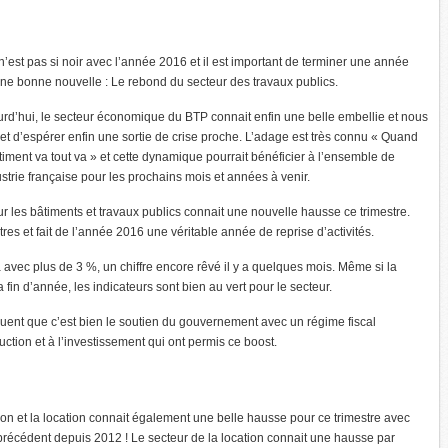
n’est pas si noir avec l’année 2016 et il est important de terminer une année
ne bonne nouvelle : Le rebond du secteur des travaux publics.
rd’hui, le secteur économique du BTP connait enfin une belle embellie et nous
t d’espérer enfin une sortie de crise proche. L’adage est très connu « Quand
timent va tout va » et cette dynamique pourrait bénéficier à l’ensemble de
ustrie française pour les prochains mois et années à venir.
ur les bâtiments et travaux publics connait une nouvelle hausse ce trimestre.
tres et fait de l’année 2016 une véritable année de reprise d’activités.
là avec plus de 3 %, un chiffre encore rêvé il y a quelques mois. Même si la
 fin d’année, les indicateurs sont bien au vert pour le secteur.
uent que c’est bien le soutien du gouvernement avec un régime fiscal
ction et à l’investissement qui ont permis ce boost.
ion et la location connait également une belle hausse pour ce trimestre avec
 précédent depuis 2012 ! Le secteur de la location connait une hausse par