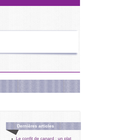
Dernières
articles
Le confit de canard : un plat