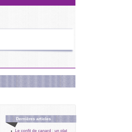
Dernières
articles
Le confit de canard : un plat