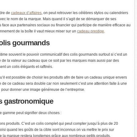
dre de
cadeaux d’affaires
, on peut retrouver les célèbres stylos ou calendriers
vec le nom de la marque. Mais quand il s’agit de se démarquer de ses
 face aux partenaires sociaux ou financier qui participe de manière efficace au
onnement de la boîte il vaut mieux miser sur un
cadeau prestige
.
olis gourmands
time souvent le pouvoir communicatif des colis gourmands surtout si c’est un
e de la valeur au cadeau que ce soit par les marques mais aussi par des
nt un colis élégants et raffinés.
il est possible de choisir les produits afin de faire un cadeau unique envers
e de ce cadeau sera double car non seulement c’est une attention faite à une
e pour donner une image généreuse de l’entreprise.
is gastronomique
te gamme peut signifier deux choses :
ns produits. C’est un colis complet qui peut compter jusqu’à plus de 20
oisi quand les goûts de la cible sont inconnus on va mettre le prix sur
e la marque restera longtemps grâce aux nombreux petits produits.