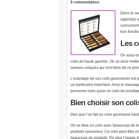
0 commentaires
Dans le ca
(agenda) a
concurrents
bon foncti
Les
c
On sous-es
colis de haute gamme. On va ainsi mettr
saveurs uniques qui vont faire de ce prése
L’avantage de ces colis gourmands est qu’
un partenaire important. Ainsi le messag
personne mais aussi un colis de prestig
Bien
choisir son col
Dire que l’on fait un colis gourmand hau
On va faire un colis avec beaucoup de bo
produits savoureux. Ce colis peut être ch
beaucoup de produits. De plus l’image d